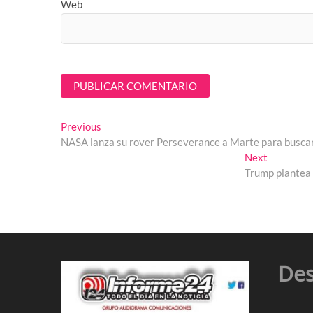
Web
Navegación
Previous
Previous
post:
NASA lanza su rover Perseverance a Marte para buscar
de
Next
Next
entradas
post:
Trump plantea 
Des