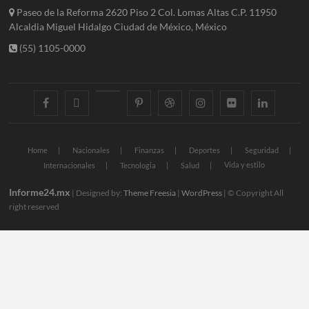
Paseo de la Reforma 2620 Piso 2 Col. Lomas Altas C.P. 11950
Alcaldia Miguel Hidalgo Ciudad de México, México
(55) 1105-0000
facebook
twitter
googleplus
pinterest
dribbble
instagram
flickr
linkedin
Home
Nacionales
Finanzas
Deportes
Seguridad
Vida y estilo
Internacionales
Tecnologia
Salud
Informe24.mx
| Designed by:
Theme Freesia
|
WordPress
| © Copyright All
right reserved