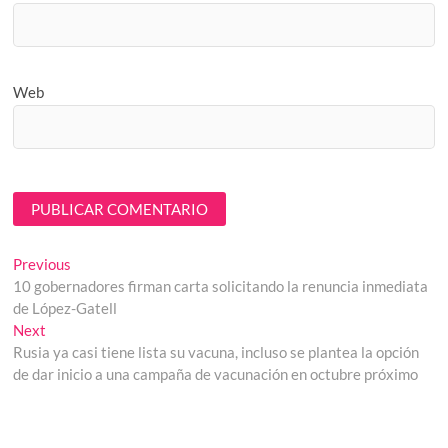
Web
Navegación
Previous
Previous
post:
10 gobernadores firman carta solicitando la renuncia inmediata
de
de López-Gatell
entradas
Next
Next
post:
Rusia ya casi tiene lista su vacuna, incluso se plantea la opción
de dar inicio a una campaña de vacunación en octubre próximo