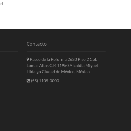
ud
Contacto
Paseo de la Reforma 2620 Piso 2 Col.
Lomas Altas C.P. 11950 Alcaldia Miguel
Hidalgo Ciudad de México, México
(55) 1105-0000