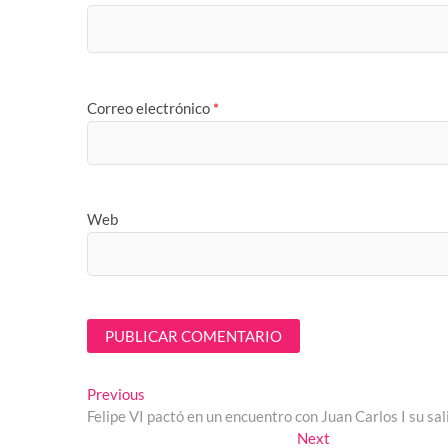
Correo electrónico
*
Web
Navegación
Previous
Previous
post:
Felipe VI pactó en un encuentro con Juan Carlos I su sa
de
Next
Next