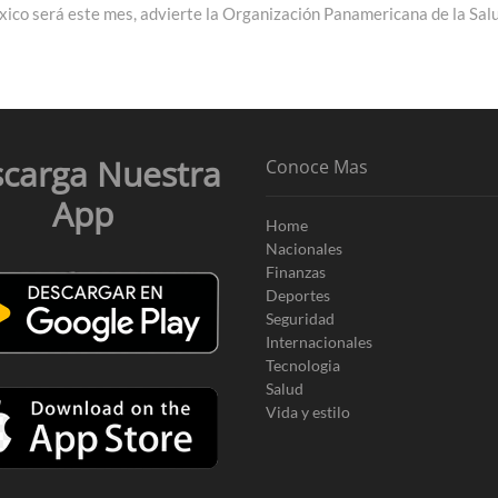
ico será este mes, advierte la Organización Panamericana de la Sal
carga Nuestra
Conoce Mas
App
Home
Nacionales
Finanzas
Deportes
Seguridad
Internacionales
Tecnologia
Salud
Vida y estilo