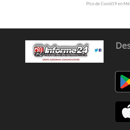
entradas
post:
Pico de Covid19 en Méx
Des