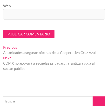
Web
Navegación
Previous
Previous
post:
Autoridades aseguran oficinas de la Cooperativa Cruz Azul
de
Next
Next
entradas
post:
CDMX no apoyará a escuelas privadas; garantiza ayuda al
sector público
Buscar