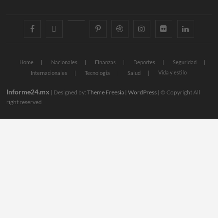
facebook
twitter
googleplus
pinterest
dribbble
instagram
flickr
linkedin
Home
Nacionales
Finanzas
Deportes
Seguridad
Vida y estilo
Internacionales
Tecnologia
Salud
Informe24.mx
| Designed by:
Theme Freesia
|
WordPress
| © Copyright All
right reserved