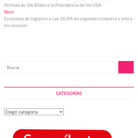
de
fórmula de Joe Biden a la Presidencia de los USA
entradas
Next
Next
post:
Economía de Inglaterra cae 20.4% en segundo trimestre y entra
en recesión
Buscar
CATEGORÍAS
Categorías