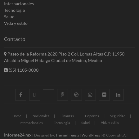
Internacionales
Tecnologia
Salud
Vida y estilo
Contacto
Paseo de la Reforma 2620 Piso 2 Col. Lomas Altas C.P. 11950
Alcaldia Miguel Hidalgo Ciudad de México, México
(55) 1105-0000
facebook
twitter
googleplus
pinterest
dribbble
instagram
flickr
linkedin
Home
Nacionales
Finanzas
Deportes
Seguridad
Vida y estilo
Internacionales
Tecnologia
Salud
Informe24.mx
| Designed by:
Theme Freesia
|
WordPress
| © Copyright All