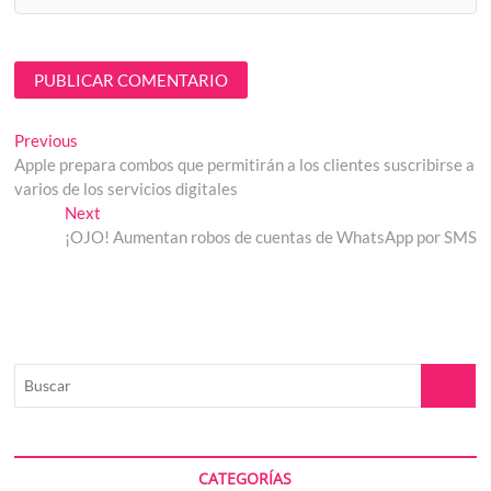
Navegación
Previous
Previous
post:
Apple prepara combos que permitirán a los clientes suscribirse a
de
varios de los servicios digitales
entradas
Next
Next
post:
¡OJO! Aumentan robos de cuentas de WhatsApp por SMS
Buscar
CATEGORÍAS