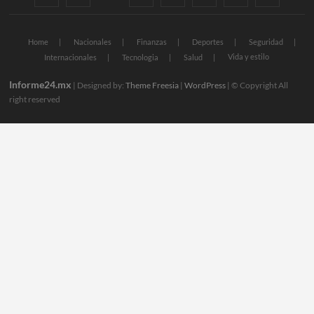
Home
Nacionales
Finanzas
Deportes
Seguridad
Vida y estilo
Internacionales
Tecnologia
Salud
Informe24.mx
| Designed by:
Theme Freesia
|
WordPress
| © Copyright All
right reserved