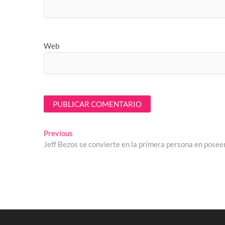
Web
Navegación
Previous
Previous
post:
Jeff Bezos se convierte en la primera persona en pose
de
entradas