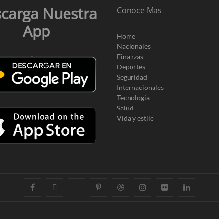
carga Nuestra
Conoce Mas
App
Home
Nacionales
Finanzas
Deportes
Seguridad
Internacionales
Tecnologia
Salud
Vida y estilo
facebook
twitter
googleplus
pinterest
dribbble
instagram
flickr
linkedin