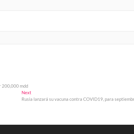
er 200,000 mdd
Next
Next
post:
Rusia lanzará su vacuna contra COVID19, para septiemb