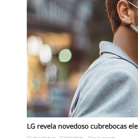
LG revela novedoso cubrebocas elect
Gabriel Dubost
03/09/2020
No Comments