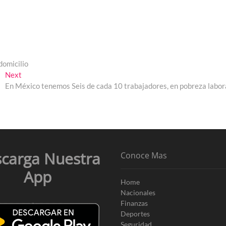
domicilio
Next
Next
post:
En México tenemos Seis de cada 10 trabajadores, en pobreza labor
carga Nuestra
Conoce Mas
App
Home
Nacionales
Finanzas
Deportes
Seguridad