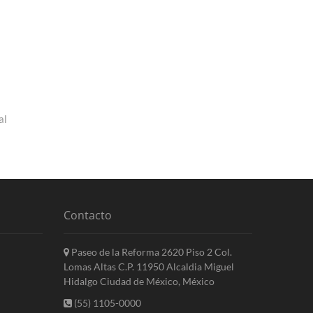
al
Contacto
Paseo de la Reforma 2620 Piso 2 Col.
Lomas Altas C.P. 11950 Alcaldia Miguel
Hidalgo Ciudad de México, México
(55) 1105-0000