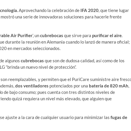
cnología.
Aprovechando la celebración de
IFA 2020
, que tiene lugar
o mostró una serie de innovadoras soluciones para hacerle frente
ble Air Purifier
’, un
cubrebocas
que sirve para
purificar el aire
.
ue durante la reunión en Alemania cuando lo lanzó de manera oficial;
 2020 en mercados seleccionados.
 de algunos
cubrebocas
que son de dudosa calidad, así como de los
LG “brinda un nuevo nivel de protección”.
 son reemplazables, y permiten que el PuriCare suministre aire fresc
 además,
dos ventiladores
potenciados por una
batería de 820 mAh
,
do de bajo consumo; pues cuenta con tres distintos niveles de
riendo quizá requiera un nivel más elevado, que alguien que
e ajuste a la cara de cualquier usuario para minimizar las
fugas de