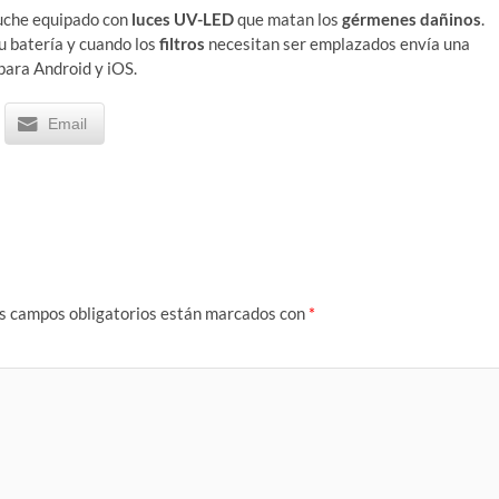
tuche equipado con
luces UV-LED
que matan los
gérmenes dañinos
.
u batería y cuando los
filtros
necesitan ser emplazados envía una
 para Android y iOS.
Email
s campos obligatorios están marcados con
*