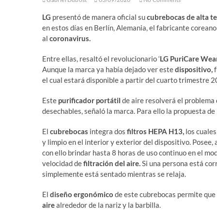
LG
presentó de manera oficial su
cubrebocas de alta te
en estos días en Berlín, Alemania, el fabricante corean
al
coronavirus.
Entre ellas, resaltó el revolucionario ‘
LG PuriCare Weara
Aunque la marca ya había dejado ver este
dispositivo,
f
el cual estará disponible a partir del cuarto trimestre
Este
purificador portátil
de aire resolverá el problema
desechables, señaló la marca. Para ello la propuesta de 
El
cubrebocas
integra dos
filtros HEPA H13,
los cuales
y limpio en el interior y exterior del dispositivo. Posee,
con ello brindar hasta 8 horas de uso continuo en el mo
velocidad de
filtración del aire.
Si una persona está cor
simplemente está sentado mientras se relaja.
El
diseño ergonómico
de este cubrebocas permite que s
aire
alrededor de la nariz y la barbilla.