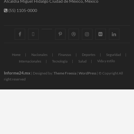
Alcaldia Miguel Hidalgo Ciudad de México, México
(55) 1105-0000
facebook
twitter
googleplus
pinterest
dribbble
instagram
flickr
linkedin
Home
Nacionales
Finanzas
Deportes
Seguridad
Vida y estilo
Internacionales
Tecnologia
Salud
Informe24.mx
| Designed by:
Theme Freesia
|
WordPress
| © Copyright All
right reserved