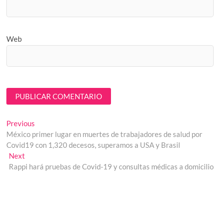
Web
Navegación
Previous
Previous
post:
México primer lugar en muertes de trabajadores de salud por
de
Covid19 con 1,320 decesos, superamos a USA y Brasil
entradas
Next
Next
post:
Rappi hará pruebas de Covid-19 y consultas médicas a domicilio