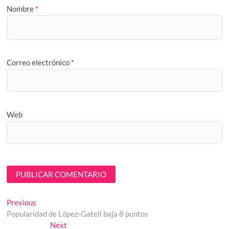
Nombre
*
Correo electrónico
*
Web
Navegación
Previous
Previous
post:
Popularidad de López-Gatell baja 8 puntos
de
Next
Next