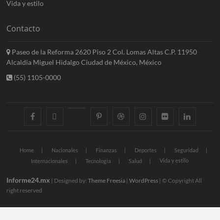
Vida y estilo
Contacto
Paseo de la Reforma 2620 Piso 2 Col. Lomas Altas C.P. 11950
Alcaldia Miguel Hidalgo Ciudad de México, México
(55) 1105-0000
facebook
twitter
googleplus
pinterest
dribbble
instagram
flickr
linkedin
Home
Nacionales
Finanzas
Deportes
Seguridad
Vida y estilo
Internacionales
Tecnologia
Salud
Informe24.mx
| Designed by:
Theme Freesia
|
WordPress
| © Copyright All
right reserved