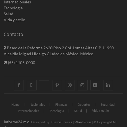
Internacionales
Tecnologia
Salud
Vida y estilo
Contacto
Paseo de la Reforma 2620 Piso 2 Col. Lomas Altas C.P. 11950
Alcaldia Miguel Hidalgo Ciudad de México, México
(55) 1105-0000
facebook
twitter
googleplus
pinterest
dribbble
instagram
flickr
linkedin
Home
Nacionales
Finanzas
Deportes
Seguridad
Vida y estilo
Internacionales
Tecnologia
Salud
Informe24.mx
| Designed by:
Theme Freesia
|
WordPress
| © Copyright All