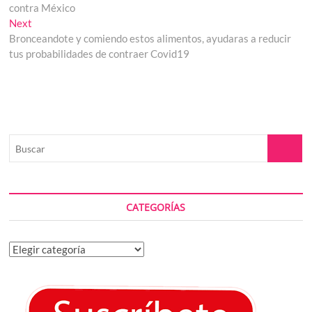
de
contra México
entradas
Next
Next
post:
Bronceandote y comiendo estos alimentos, ayudaras a reducir
tus probabilidades de contraer Covid19
Buscar
CATEGORÍAS
Categorías