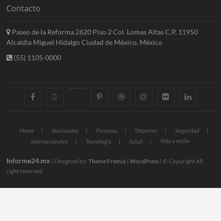
Contacto
Paseo de la Reforma 2620 Piso 2 Col. Lomas Altas C.P. 11950
Alcaldia Miguel Hidalgo Ciudad de México, México
(55) 1105-0000
facebook
twitter
googleplus
pinterest
dribbble
instagram
flickr
linkedin
Home
Nacionales
Finanzas
Deportes
Seguridad
Vida y estilo
Internacionales
Tecnologia
Salud
Informe24.mx
| Designed by:
Theme Freesia
|
WordPress
| © Copyright All
right reserved