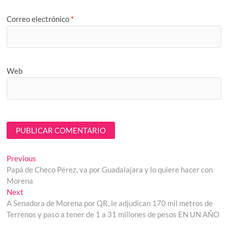
Correo electrónico
*
Web
Navegación
Previous
Previous
post:
Papá de Checo Pérez, va por Guadalajara y lo quiere hacer con
de
Morena
entradas
Next
Next
post:
A Senadora de Morena por QR, le adjudican 170 mil metros de
Terrenos y paso a tener de 1 a 31 millones de pesos EN UN AÑO