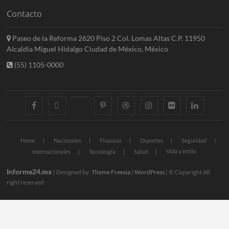
Contacto
Paseo de la Reforma 2620 Piso 2 Col. Lomas Altas C.P. 11950
Alcaldia Miguel Hidalgo Ciudad de México, México
(55) 1105-0000
facebook
twitter
googleplus
pinterest
dribbble
instagram
flickr
linkedin
Home
Nacionales
Finanzas
Deportes
Seguridad
Vida y estilo
Internacionales
Tecnologia
Salud
Informe24.mx
| Designed by:
Theme Freesia
|
WordPress
| © Copyright All
right reserved