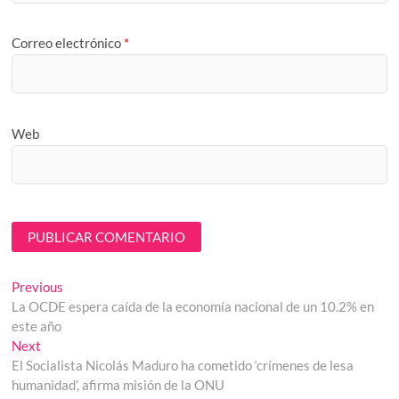
Correo electrónico
*
Web
Navegación
Previous
Previous
post:
La OCDE espera caída de la economía nacional de un 10.2% en
de
este año
entradas
Next
Next
post:
El Socialista Nicolás Maduro ha cometido ‘crímenes de lesa
humanidad’, afirma misión de la ONU