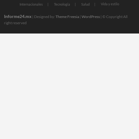
Vida y estilo
Internacionales
Tecnologia
Salud
Informe24.mx
| Designed by:
Theme Freesia
|
WordPress
| © Copyright All
right reserved