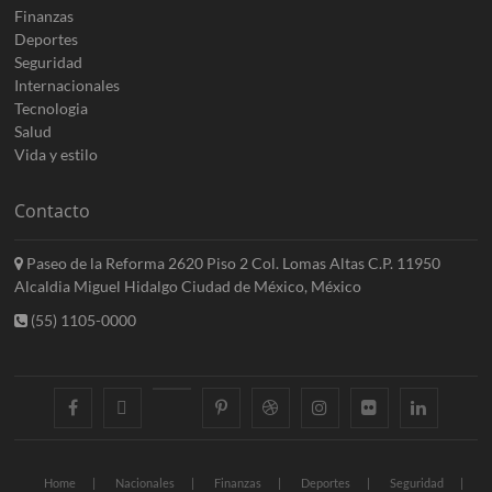
Finanzas
Deportes
Seguridad
Internacionales
Tecnologia
Salud
Vida y estilo
Contacto
Paseo de la Reforma 2620 Piso 2 Col. Lomas Altas C.P. 11950
Alcaldia Miguel Hidalgo Ciudad de México, México
(55) 1105-0000
facebook
twitter
googleplus
pinterest
dribbble
instagram
flickr
linkedin
Home
Nacionales
Finanzas
Deportes
Seguridad