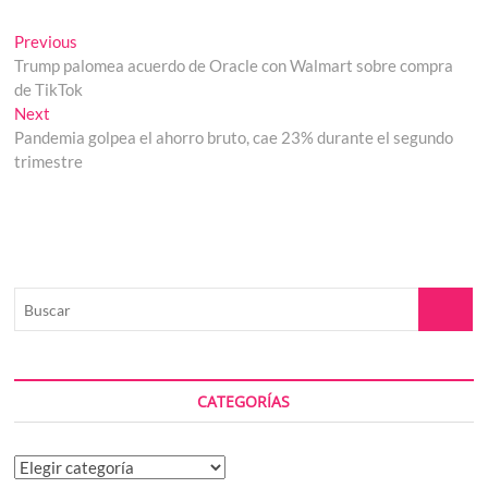
Navegación
Previous
Previous
post:
Trump palomea acuerdo de Oracle con Walmart sobre compra
de
de TikTok
entradas
Next
Next
post:
Pandemia golpea el ahorro bruto, cae 23% durante el segundo
trimestre
Buscar
CATEGORÍAS
Categorías