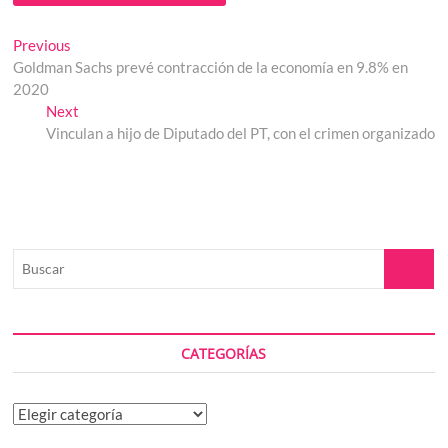
Navegación
Previous
Previous
post:
Goldman Sachs prevé contracción de la economía en 9.8% en
de
2020
entradas
Next
Next
post:
Vinculan a hijo de Diputado del PT, con el crimen organizado
Buscar
CATEGORÍAS
Categorías