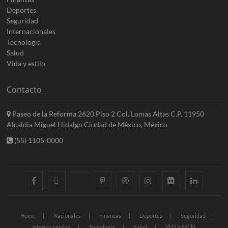
Deportes
Seguridad
Internacionales
Tecnologia
Salud
Vida y estilo
Contacto
Paseo de la Reforma 2620 Piso 2 Col. Lomas Altas C.P. 11950
Alcaldia Miguel Hidalgo Ciudad de México, México
(55) 1105-0000
facebook
twitter
googleplus
pinterest
dribbble
instagram
flickr
linkedin
Home
Nacionales
Finanzas
Deportes
Seguridad
Vida y estilo
Internacionales
Tecnologia
Salud