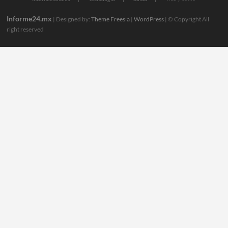
Informe24.mx
| Designed by:
Theme Freesia
|
WordPress
| © Copyright All
right reserved