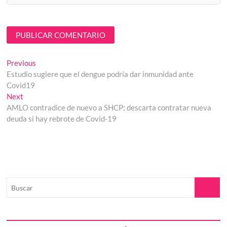
Navegación
Previous
Previous
post:
Estudio sugiere que el dengue podría dar inmunidad ante
de
Covid19
entradas
Next
Next
post:
AMLO contradice de nuevo a SHCP; descarta contratar nueva
deuda si hay rebrote de Covid-19
Buscar