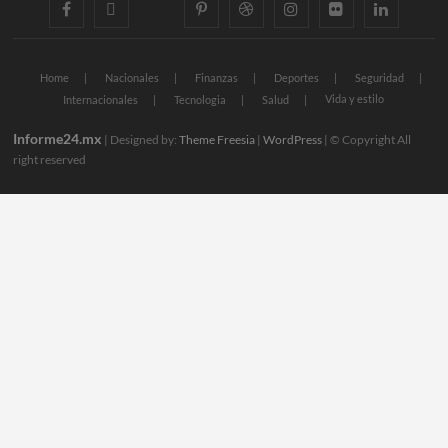
facebook
twitter
googleplus
pinterest
dribbble
instagram
flickr
linkedin
Home
Nacionales
Finanzas
Deportes
Seguridad
Vida y estilo
Internacionales
Tecnologia
Salud
Informe24.mx
| Designed by:
Theme Freesia
|
WordPress
| © Copyright All
right reserved