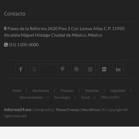
Contacto
Paseo de la Reforma 2620 Piso 2 Col. Lomas Altas C.P. 11950
Alcaldia Miguel Hidalgo Ciudad de México, México
(55) 1105-0000
facebook
twitter
googleplus
pinterest
dribbble
instagram
flickr
linkedin
Home
Nacionales
Finanzas
Deportes
Seguridad
Vida y estilo
Internacionales
Tecnologia
Salud
Informe24.mx
| Designed by:
Theme Freesia
|
WordPress
| © Copyright All
right reserved