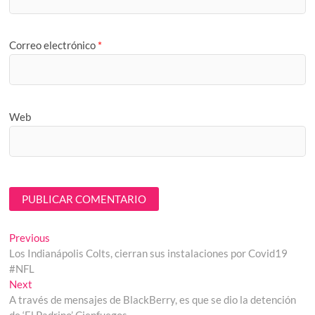
Correo electrónico
*
Web
Navegación
Previous
Previous
post:
Los Indianápolis Colts, cierran sus instalaciones por Covid19
de
#NFL
entradas
Next
Next
post:
A través de mensajes de BlackBerry, es que se dio la detención
de ‘El Padrino’ Cienfuegos