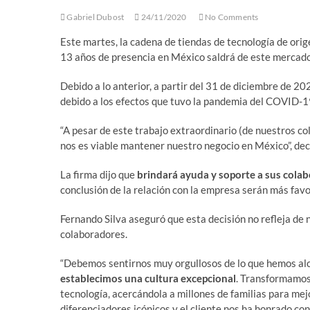
Gabriel Dubost
24/11/2020
No Comments
Este martes, la cadena de tiendas de tecnología de ori
13 años de presencia en México saldrá de este mercado
Debido a lo anterior, a partir del 31 de diciembre de 2
debido a los efectos que tuvo la pandemia del COVID-19
“A pesar de este trabajo extraordinario (de nuestros co
nos es viable mantener nuestro negocio en México”, de
La firma dijo que
brindará ayuda y soporte a sus cola
conclusión de la relación con la empresa serán más favor
Fernando Silva aseguró que esta decisión no refleja de
colaboradores.
“Debemos sentirnos muy orgullosos de lo que hemos a
establecimos una cultura excepcional
. Transformamos 
tecnología, acercándola a millones de familias para mej
diferenciadores icónicos y el cliente nos ha honrado con