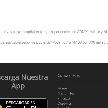
activas para el capital extranjero, por encima de CDMX, Jalisco y NL
 del partido español de izquierda “Podemos” a AMLO por 300 mil eur
carga Nuestra
Conoce Mas
App
Home
Nacionales
Finanzas
Deportes