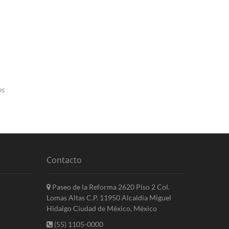
os
Contacto
Paseo de la Reforma 2620 Piso 2 Col.
Lomas Altas C.P. 11950 Alcaldia Miguel
Hidalgo Ciudad de México, México
(55) 1105-0000