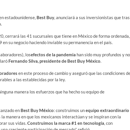
gen estadounidense,
Best Buy
, anunciará a sus inversionistas que tras
.
020, cerrará las 41 sucursales que tiene en México de forma ordenada,
 en su negocio haciendo inviable su permanencia en el país.
laboradores), los
efectos de la pandemia
han sido muy profundos y no
claró
Fernando Silva, presidente de Best Buy México
.
boradores
en este proceso de cambio y aseguró que las condiciones d
ables a las establecidas por la ley.
 ninguna manera los esfuerzos que ha hecho su equipo de
lcanzado en
Best Buy México
: construimos un
equipo extraordinario
la manera en que los mexicanos interactúan y se inspiran con la
orar sus vidas.
Construimos la marca #1 en tecnología
, con
 una creciente participación de mercado”, refirió.