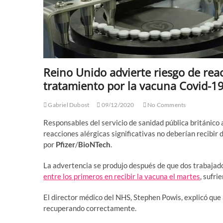
Reino Unido advierte riesgo de rea
tratamiento por la vacuna Covid-19
Gabriel Dubost
09/12/2020
No Comments
Responsables del servicio de sanidad pública británico 
reacciones alérgicas significativas no deberían recibir
por
Pfizer
/
BioNTech
.
La advertencia se produjo después de que dos trabajad
entre los primeros en recibir la vacuna el martes
, sufri
El director médico del NHS, Stephen Powis, explicó que 
recuperando correctamente.