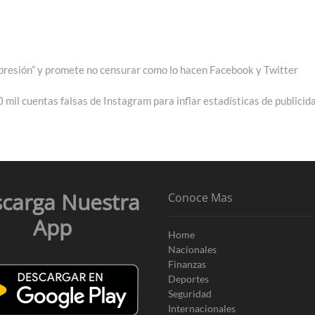
expresión” y promete no censurar como lo hacen Facebook y Twitter
mil cuentas falsas de Instagram para inflar estadísticas de publicid
carga Nuestra
Conoce Mas
App
Home
Nacionales
Finanzas
Deportes
Seguridad
Internacionales