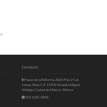
ad
Contacto
Paseo de la Reforma 2620 Piso 2 Col.
Lomas Altas C.P. 11950 Alcaldia Miguel
Hidalgo Ciudad de México, México
(55) 1105-0000