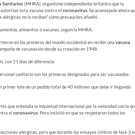
 Sanitarios
(MHRA), organismo independiente británico que la
 autorizar esta vacuna contra el
coronavirus
, ha aconsejado ahora q
es alérgicas no la reciban” como precaución, añadió.
icamentos, alimentos o vacunas, según la MHRA.
rtieron en los primeros del mundo occidental en recibir una
vacuna
campaña de vacunación desde su creación en 1948.
s, con 21 días de diferencia.
ersonal sanitario son los primeros designados para ser vacunados.
l primer lote de un pedido total de 40 millones que debe ir llegando
artes que entendía la inquietud internacional por la velocidad con la q
ntra el
coronavirus
. Pero insistió en que se respetaron todos los
cciones alérgicas, pero que durante los ensayos clínicos de fase 3 e