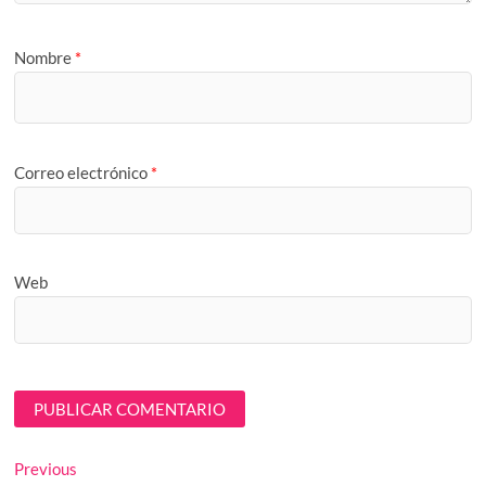
Nombre
*
Correo electrónico
*
Web
Navegación
Previous
Previous