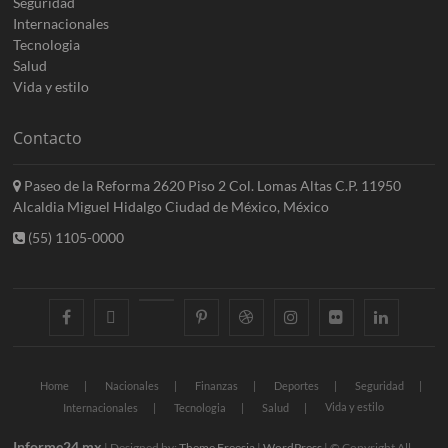
Seguridad
Internacionales
Tecnologia
Salud
Vida y estilo
Contacto
Paseo de la Reforma 2620 Piso 2 Col. Lomas Altas C.P. 11950
Alcaldia Miguel Hidalgo Ciudad de México, México
(55) 1105-0000
facebook
twitter
googleplus
pinterest
dribbble
instagram
flickr
linkedin
Home
Nacionales
Finanzas
Deportes
Seguridad
Vida y estilo
Internacionales
Tecnologia
Salud
Informe24.mx
| Designed by:
Theme Freesia
|
WordPress
| © Copyright All