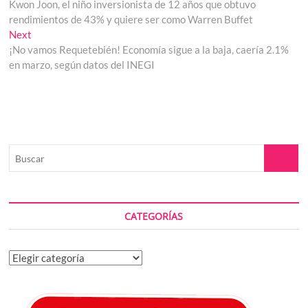
post:
Kwon Joon, el niño inversionista de 12 años que obtuvo
de
rendimientos de 43% y quiere ser como Warren Buffet
entradas
Next
Next
post:
¡No vamos Requetebién! Economía sigue a la baja, caería 2.1%
en marzo, según datos del INEGI
Buscar
CATEGORÍAS
Categorías