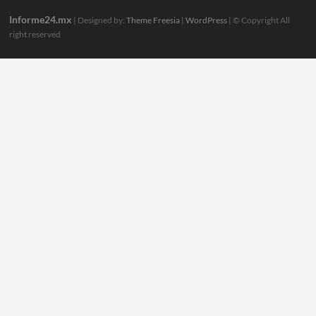
Informe24.mx
| Designed by:
Theme Freesia
|
WordPress
| © Copyright All
right reserved