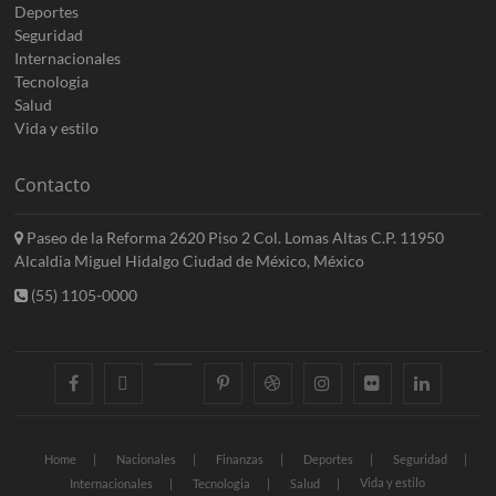
Deportes
Seguridad
Internacionales
Tecnologia
Salud
Vida y estilo
Contacto
Paseo de la Reforma 2620 Piso 2 Col. Lomas Altas C.P. 11950
Alcaldia Miguel Hidalgo Ciudad de México, México
(55) 1105-0000
facebook
twitter
googleplus
pinterest
dribbble
instagram
flickr
linkedin
Home
Nacionales
Finanzas
Deportes
Seguridad
Vida y estilo
Internacionales
Tecnologia
Salud