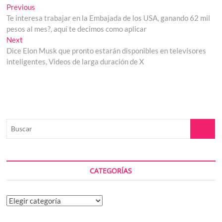
Navegación
Previous
Previous
post:
Te interesa trabajar en la Embajada de los USA, ganando 62 mil
de
pesos al mes?, aquí te decimos como aplicar
entradas
Next
Next
post:
Dice Elon Musk que pronto estarán disponibles en televisores
inteligentes, Videos de larga duración de X
Buscar
CATEGORÍAS
Categorías