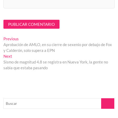
Navegación
Previous
Previous
post:
Aprobación de AMLO, en su cierre de sexenio por debajo de Fox
de
y Calderón, solo supera a EPN
entradas
Next
Next
post:
Sismo de magnitud 4.8 se registra en Nueva York, la gente no
sabia que estaba pasando
Buscar