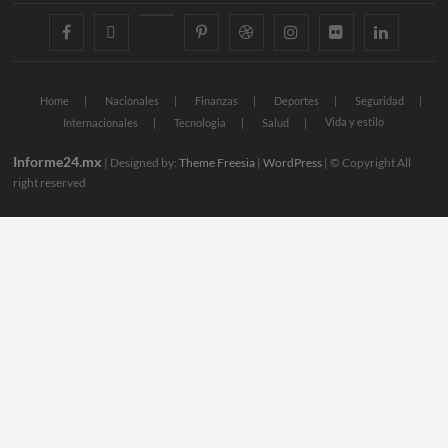
facebook
twitter
googleplus
pinterest
dribbble
instagram
flickr
linkedin
Home
Nacionales
Finanzas
Deportes
Seguridad
Vida y estilo
Internacionales
Tecnologia
Salud
Informe24.mx
| Designed by:
Theme Freesia
|
WordPress
| © Copyright All
right reserved