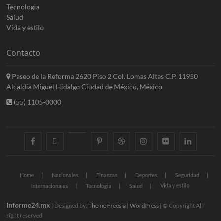
Tecnologia
Salud
Vida y estilo
Contacto
Paseo de la Reforma 2620 Piso 2 Col. Lomas Altas C.P. 11950
Alcaldia Miguel Hidalgo Ciudad de México, México
(55) 1105-0000
facebook
twitter
googleplus
pinterest
dribbble
instagram
flickr
linkedin
Home
Nacionales
Finanzas
Deportes
Seguridad
Vida y estilo
Internacionales
Tecnologia
Salud
Informe24.mx
| Designed by:
Theme Freesia
|
WordPress
| © Copyright All
right reserved