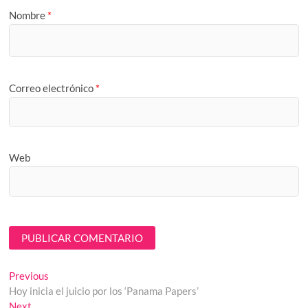
Nombre
*
Correo electrónico
*
Web
Navegación
Previous
Previous
post:
Hoy inicia el juicio por los ‘Panama Papers’
de
Next
Next