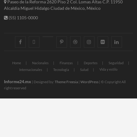
Paseo de la Reforma 2620 Piso 2 Col. Lomas Altas C.P. 11950
Alcaldia Miguel Hidalgo Ciudad de México, México
(55) 1105-0000
facebook
twitter
googleplus
pinterest
dribbble
instagram
flickr
linkedin
Home
Nacionales
Finanzas
Deportes
Seguridad
Vida y estilo
Internacionales
Tecnologia
Salud
Informe24.mx
| Designed by:
Theme Freesia
|
WordPress
| © Copyright All
right reserved