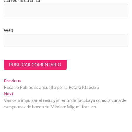
Correo electrónico
*
Web
Navegación
Previous
Previous
post:
Rosario Robles es absuelta por la Estafa Maestra
de
Next
Next
entradas
post:
Vamos a impulsar el resurgimiento de Tacubaya como la cuna de
campeones de boxeo de México: Miguel Torruco