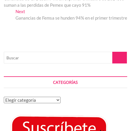
de
suman a las perdidas de Pemex que cayo 91%
entradas
Next
Next
post:
Ganancias de Femsa se hunden 94% en el primer trimestre
Buscar
CATEGORÍAS
Categorías