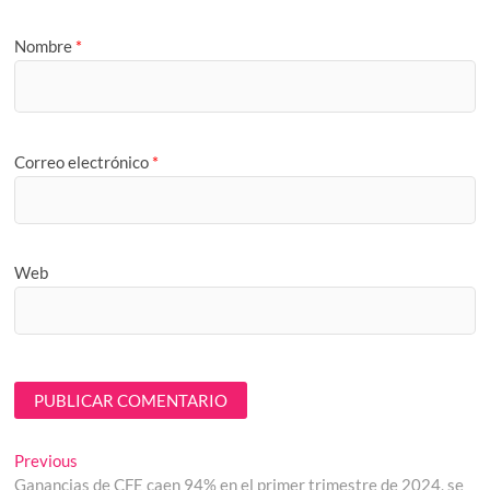
Nombre
*
Correo electrónico
*
Web
Navegación
Previous
Previous
post:
Ganancias de CFE caen 94% en el primer trimestre de 2024, se