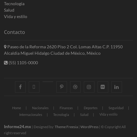
Tecnologia
Salud
Vida y estilo
Contacto
Paseo de la Reforma 2620 Piso 2 Col. Lomas Altas C.P. 11950
Alcaldia Miguel Hidalgo Ciudad de México, México
(55) 1105-0000
facebook
twitter
googleplus
pinterest
dribbble
instagram
flickr
linkedin
Home
Nacionales
Finanzas
Deportes
Seguridad
Vida y estilo
Internacionales
Tecnologia
Salud
Informe24.mx
| Designed by:
Theme Freesia
|
WordPress
| © Copyright All
right reserved