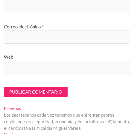
Correo electrónico
*
Web
Navegación
Previous
Previous
post:
Los zacatecanos cada vez tenemos que enfrentar peores
de
condiciones en seguridad, economía y desarrollo social”, lamentó,
entradas
el candidato a la Alcaldía Miguel Varela