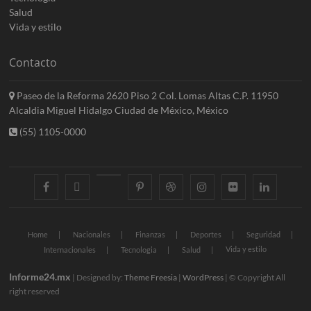
Salud
Vida y estilo
Contacto
Paseo de la Reforma 2620 Piso 2 Col. Lomas Altas C.P. 11950
Alcaldia Miguel Hidalgo Ciudad de México, México
(55) 1105-0000
facebook
twitter
googleplus
pinterest
dribbble
instagram
flickr
linkedin
Home
Nacionales
Finanzas
Deportes
Seguridad
Vida y estilo
Internacionales
Tecnologia
Salud
Informe24.mx
| Designed by:
Theme Freesia
|
WordPress
| © Copyright All
right reserved