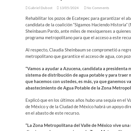
Gabriel Dubost
13/05/2024
No Comments
Rehabilitar los pozos de Ecatepec para garantizar el a
candidata de la coalición “Sigamos Haciendo Historia” 
Sheinbaum Pardo, ante miles de mexiquenses a quienes 
programa metropolitano para que el acceso a este recur
Al respecto, Claudia Sheinbaum se comprometió a regre
metropolitano que garantice el acceso de agua, con pozo
“Vamos a ayudar a Azucena, candidata a presidenta mun
sistema de distribución de agua potable y para trae
que hacemos con ustedes, es más, ya que ganemos vam
abastecimiento de Agua Potable de la Zona Metropolit
Explicó que en los últimos años hubo una sequía en el V
de México y de la Ciudad de México habrá un apoyo dire
en el abasto de este recurso.
“La Zona Metropolitana del Valle de México vive una 