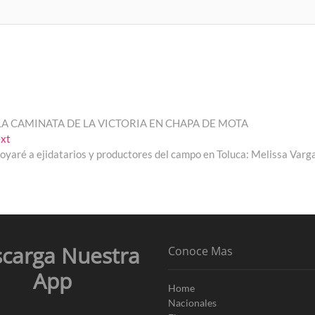
A CAMINATA DE LA VICTORIA EN CHAPA DE MOTA
Next
xt
post:
oyaré a ejidatarios y productores del campo en Toluca: Melissa Varg
carga Nuestra
Conoce Mas
App
Home
Nacionales