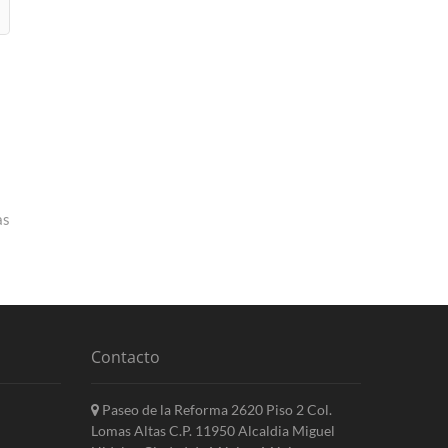
as
Contacto
Paseo de la Reforma 2620 Piso 2 Col.
Lomas Altas C.P. 11950 Alcaldia Miguel