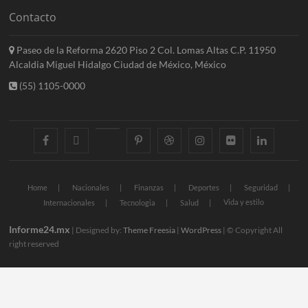
Contacto
Paseo de la Reforma 2620 Piso 2 Col. Lomas Altas C.P. 11950
Alcaldia Miguel Hidalgo Ciudad de México, México
(55) 1105-0000
facebook
twitter
googleplus
pinterest
dribbble
instagram
flickr
linkedin
Home
Nacionales
Finanzas
Deportes
Seguridad
Vida y estilo
Internacionales
Tecnologia
Salud
Informe24.mx
| Designed by:
Theme Freesia
|
WordPress
| © Copyright All
right reserved