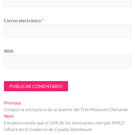
Correo electrónico
*
Web
Navegación
Previous
Previous
post:
Colapsa la estructura de un puente del Tren Maya en Chetumal
de
Next
Next
entradas
post:
Encuesta revela que el 56% de los mexicanos cree que AMLO
influirá en el Gobierno de Claudia Sheinbaum