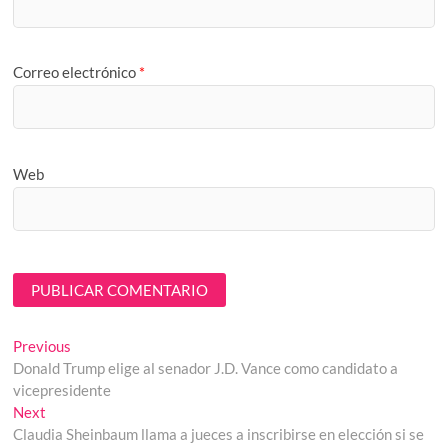
Correo electrónico
*
Web
Navegación
Previous
Previous
post:
Donald Trump elige al senador J.D. Vance como candidato a
de
vicepresidente
entradas
Next
Next
post:
Claudia Sheinbaum llama a jueces a inscribirse en elección si se