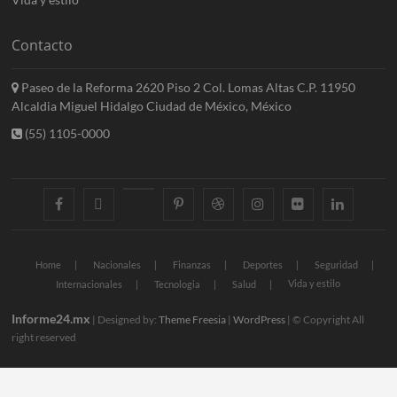
Contacto
Paseo de la Reforma 2620 Piso 2 Col. Lomas Altas C.P. 11950
Alcaldia Miguel Hidalgo Ciudad de México, México
(55) 1105-0000
facebook
twitter
googleplus
pinterest
dribbble
instagram
flickr
linkedin
Home
Nacionales
Finanzas
Deportes
Seguridad
Vida y estilo
Internacionales
Tecnologia
Salud
Informe24.mx
| Designed by:
Theme Freesia
|
WordPress
| © Copyright All
right reserved