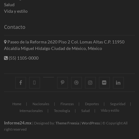
Salud
Vida y estilo
Contacto
Paseo de la Reforma 2620 Piso 2 Col. Lomas Altas C.P. 11950
Alcaldia Miguel Hidalgo Ciudad de México, México
(55) 1105-0000
facebook
twitter
googleplus
pinterest
dribbble
instagram
flickr
linkedin
Home
Nacionales
Finanzas
Deportes
Seguridad
Vida y estilo
Internacionales
Tecnologia
Salud
Informe24.mx
| Designed by:
Theme Freesia
|
WordPress
| © Copyright All
right reserved