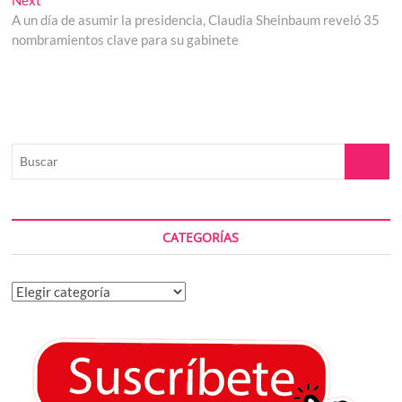
entradas
post:
A un día de asumir la presidencia, Claudia Sheinbaum reveló 35
nombramientos clave para su gabinete
Buscar
CATEGORÍAS
Categorías