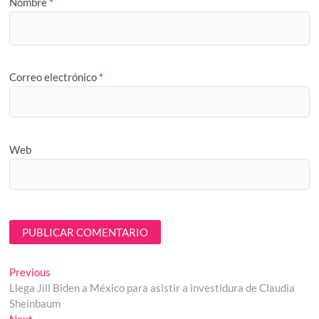
Nombre
*
Correo electrónico
*
Web
Navegación
Previous
Previous
post:
Llega Jill Biden a México para asistir a investidura de Claudia
de
Sheinbaum
Next
Next