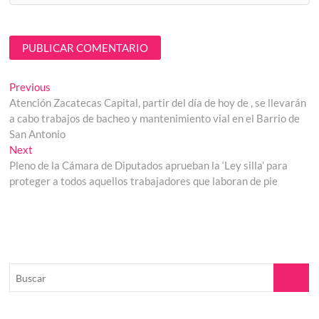
Navegación
Previous
Previous
post:
Atención Zacatecas Capital, partir del día de hoy de , se llevarán
de
a cabo trabajos de bacheo y mantenimiento vial en el Barrio de
entradas
San Antonio
Next
Next
post:
Pleno de la Cámara de Diputados aprueban la ‘Ley silla’ para
proteger a todos aquellos trabajadores que laboran de pie
Buscar