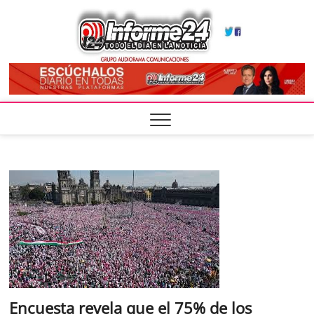
Skip
Infor
to
TODO EL DÍA
EN LA
content
NOTICIA
Encuesta revela que el 75% de los