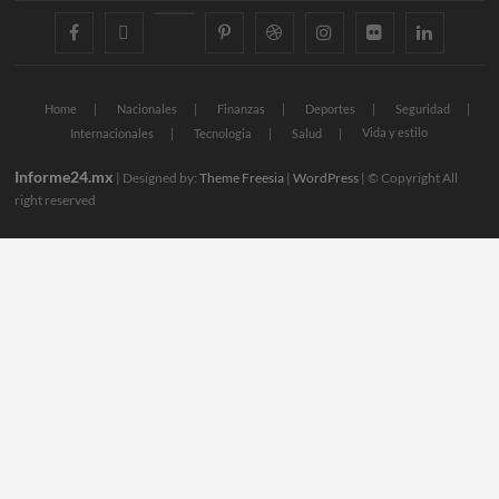
facebook
twitter
googleplus
pinterest
dribbble
instagram
flickr
linkedin
Home
Nacionales
Finanzas
Deportes
Seguridad
Vida y estilo
Internacionales
Tecnologia
Salud
Informe24.mx
| Designed by:
Theme Freesia
|
WordPress
| © Copyright All
right reserved