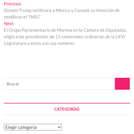
Navegación
Previous
Previous
post:
Donald Trump notificará a México y Canadá su intención de
de
modificar el TMEC
entradas
Next
Next
post:
El Grupo Parlamentario de Morena en la Cámara de Diputados,
eligió a los presidentes de 15 comisiones ordinarias de la LXVI
Legislatura y estos son sus nombres
Buscar
CATEGORÍAS
Categorías