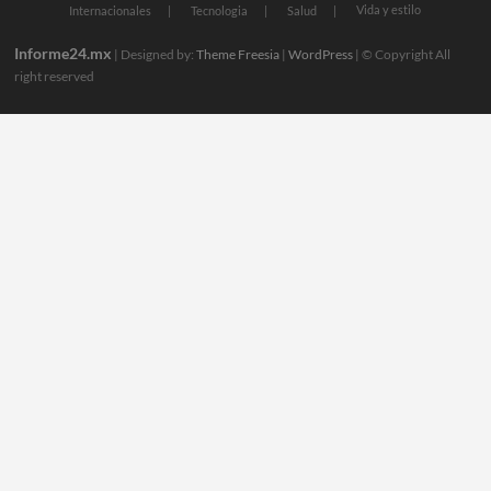
Vida y estilo
Internacionales
Tecnologia
Salud
Informe24.mx
| Designed by:
Theme Freesia
|
WordPress
| © Copyright All
right reserved