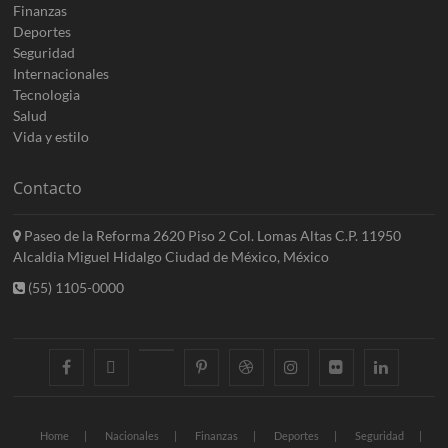
Finanzas
Deportes
Seguridad
Internacionales
Tecnologia
Salud
Vida y estilo
Contacto
Paseo de la Reforma 2620 Piso 2 Col. Lomas Altas C.P. 11950
Alcaldia Miguel Hidalgo Ciudad de México, México
(55) 1105-0000
facebook
twitter
googleplus
pinterest
dribbble
instagram
flickr
linkedin
Home
Nacionales
Finanzas
Deportes
Seguridad