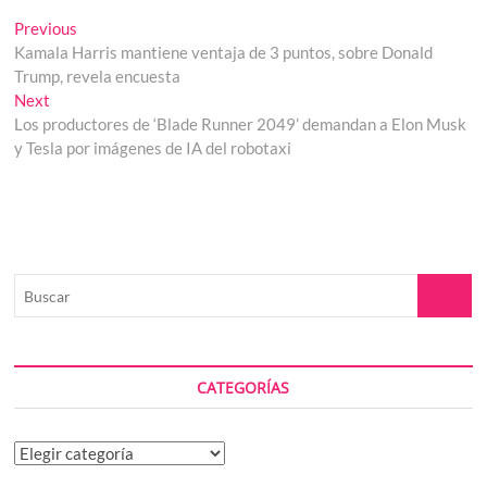
Navegación
Previous
Previous
post:
Kamala Harris mantiene ventaja de 3 puntos, sobre Donald
de
Trump, revela encuesta
entradas
Next
Next
post:
Los productores de ‘Blade Runner 2049’ demandan a Elon Musk
y Tesla por imágenes de IA del robotaxi
Buscar
CATEGORÍAS
Categorías