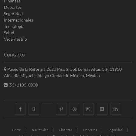
Finanzas
Deportes
Seguridad
Internacionales
Tecnologia
Salud
Vida y estilo
Contacto
Paseo de la Reforma 2620 Piso 2 Col. Lomas Altas C.P. 11950
Alcaldia Miguel Hidalgo Ciudad de México, México
(55) 1105-0000
facebook
twitter
googleplus
pinterest
dribbble
instagram
flickr
linkedin
Home
Nacionales
Finanzas
Deportes
Seguridad