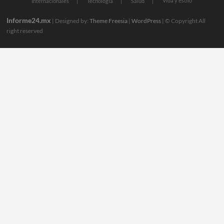
Vida y estilo
Internacionales
Tecnologia
Salud
Informe24.mx
| Designed by:
Theme Freesia
|
WordPress
| © Copyright All
right reserved