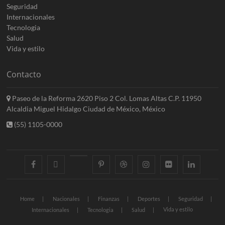
Seguridad
Internacionales
Tecnologia
Salud
Vida y estilo
Contacto
Paseo de la Reforma 2620 Piso 2 Col. Lomas Altas C.P. 11950
Alcaldia Miguel Hidalgo Ciudad de México, México
(55) 1105-0000
facebook
twitter
googleplus
pinterest
dribbble
instagram
flickr
linkedin
Home
Nacionales
Finanzas
Deportes
Seguridad
Vida y estilo
Internacionales
Tecnologia
Salud