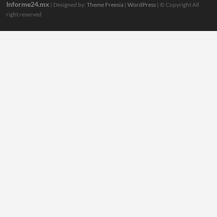
Informe24.mx
| Designed by:
Theme Freesia
|
WordPress
| © Copyright All
right reserved