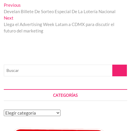
Navegación
Previous
Previous
post:
Develan Billete De Sorteo Especial De La Lotería Nacional
de
Next
Next
entradas
post:
Llega el Advertising Week Latam a CDMX para discutir el
futuro del marketing
Buscar
CATEGORÍAS
Categorías