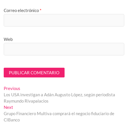
Correo electrónico
*
Web
Navegación
Previous
Previous
post:
Los USA investigan a Adán Augusto López, según periodista
de
Raymundo Rivapalacios
entradas
Next
Next
post:
Grupo Financiero Multiva comprará el negocio fiduciario de
CIBanco