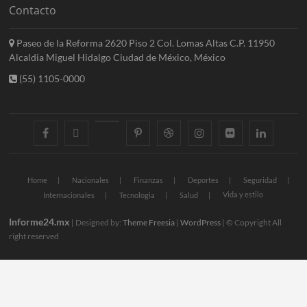
Contacto
Paseo de la Reforma 2620 Piso 2 Col. Lomas Altas C.P. 11950
Alcaldia Miguel Hidalgo Ciudad de México, México
(55) 1105-0000
facebook
twitter
googleplus
pinterest
dribbble
instagram
flickr
linkedin
Home
Nacionales
Finanzas
Deportes
Seguridad
Vida y estilo
Internacionales
Tecnologia
Salud
Informe24.mx
| Designed by:
Theme Freesia
|
WordPress
| © Copyright All
right reserved