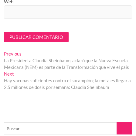
Web
Navegación
Previous
Previous
post:
La Presidenta Claudia Sheinbaum, aclaró que la Nueva Escuela
de
Mexicana (NEM) es parte de la Transformación que vive el país
entradas
Next
Next
post:
Hay vacunas suficientes contra el sarampión; la meta es llegar a
2.5 millones de dosis por semana: Claudia Sheinbaum
Buscar