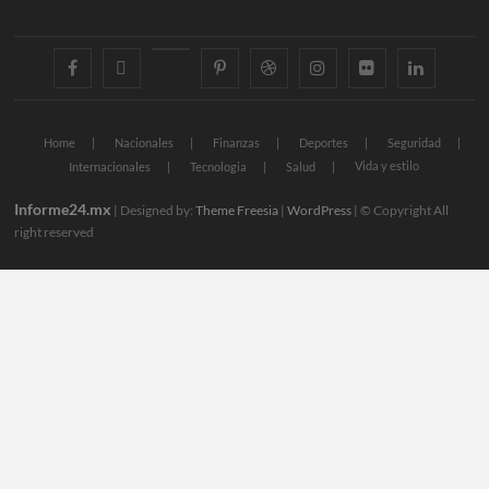
facebook
twitter
googleplus
pinterest
dribbble
instagram
flickr
linkedin
Home
Nacionales
Finanzas
Deportes
Seguridad
Vida y estilo
Internacionales
Tecnologia
Salud
Informe24.mx
| Designed by:
Theme Freesia
|
WordPress
| © Copyright All
right reserved