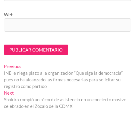
Web
Navegación
Previous
Previous
post:
INE le niega plazo a la organización “Que siga la democracia”
de
pues no ha alcanzado las firmas necesarias para solicitar su
entradas
registro como partido
Next
Next
post:
Shakira rompió un récord de asistencia en un concierto masivo
celebrado en el Zócalo de la CDMX