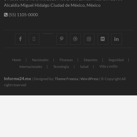
Alcaldia Miguel Hidalgo Ciudad de México, México
(55) 1105-0000
facebook
twitter
googleplus
pinterest
dribbble
instagram
flickr
linkedin
Home
Nacionales
Finanzas
Deportes
Seguridad
Vida y estilo
Internacionales
Tecnologia
Salud
Informe24.mx
| Designed by:
Theme Freesia
|
WordPress
| © Copyright All
right reserved