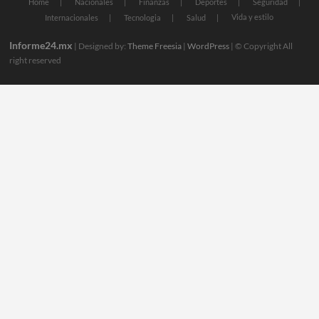
Home
Nacionales
Finanzas
Deportes
Seguridad
Vida y estilo
Internacionales
Tecnologia
Salud
Informe24.mx
| Designed by:
Theme Freesia
|
WordPress
| © Copyright All
right reserved