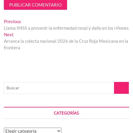
Navegación
Previous
Previous
post:
Llama IMSS a prevenir la enfermedad renal y daño en los riñones
de
Next
Next
entradas
post:
Arranca la colecta nacional 2026 de la Cruz Roja Mexicana en la
frontera
Buscar
CATEGORÍAS
Categorías