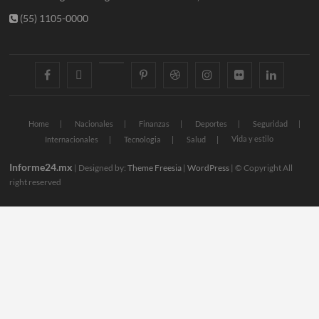
(55) 1105-0000
facebook
twitter
googleplus
pinterest
dribbble
instagram
flickr
linkedin
Home
Nacionales
Finanzas
Deportes
Seguridad
Vida y estilo
Internacionales
Tecnologia
Salud
Informe24.mx
| Designed by:
Theme Freesia
|
WordPress
| © Copyright All
right reserved