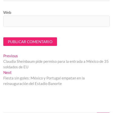
Web
Navegación
Previous
Previous
post:
Claudia Sheinbaum pide permiso para la entrada a México de 35
de
soldados de EU
entradas
Next
Next
post:
Fiesta sin goles: México y Portugal empatan en la
reinauguración del Estadio Banorte