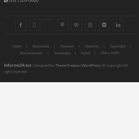
(55) 1105-0000
facebook
twitter
googleplus
pinterest
dribbble
instagram
flickr
linkedin
Home
Nacionales
Finanzas
Deportes
Seguridad
Vida y estilo
Internacionales
Tecnologia
Salud
Informe24.mx
| Designed by:
Theme Freesia
|
WordPress
| © Copyright All
right reserved