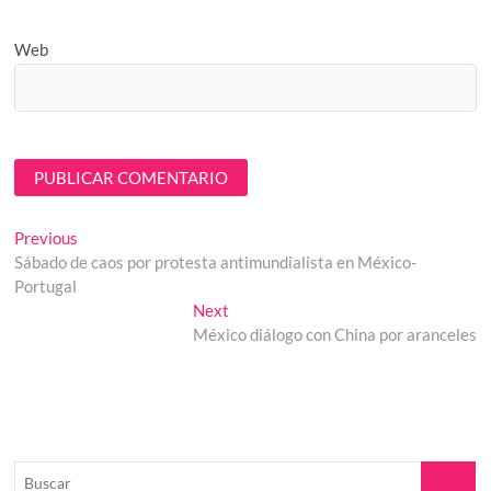
Web
Navegación
Previous
Previous
post:
Sábado de caos por protesta antimundialista en México-
de
Portugal
entradas
Next
Next
post:
México diálogo con China por aranceles
Buscar