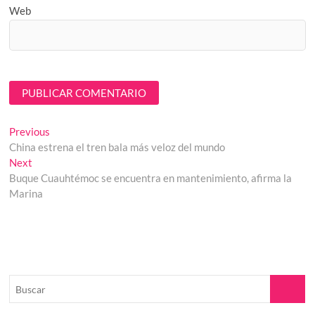
Web
Navegación
Previous
Previous
post:
China estrena el tren bala más veloz del mundo
de
Next
Next
entradas
post:
Buque Cuauhtémoc se encuentra en mantenimiento, afirma la
Marina
Buscar