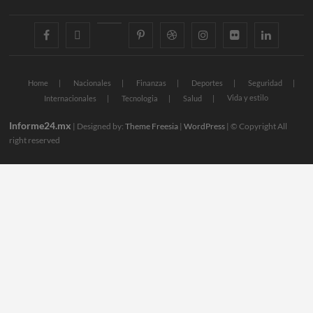
facebook
twitter
googleplus
pinterest
dribbble
instagram
flickr
linkedin
Home
Nacionales
Finanzas
Deportes
Seguridad
Vida y estilo
Internacionales
Tecnologia
Salud
Informe24.mx
| Designed by:
Theme Freesia
|
WordPress
| © Copyright All
right reserved