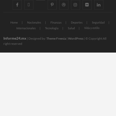
facebook
twitter
googleplus
pinterest
dribbble
instagram
flickr
linkedin
Home
Nacionales
Finanzas
Deportes
Seguridad
Vida y estilo
Internacionales
Tecnologia
Salud
Informe24.mx
| Designed by:
Theme Freesia
|
WordPress
| © Copyright All
right reserved