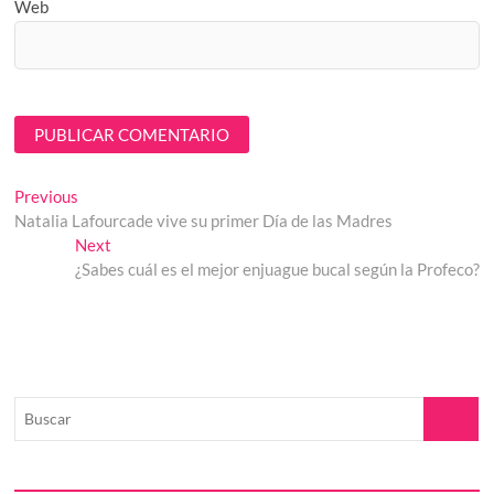
Web
Navegación
Previous
Previous
post:
Natalia Lafourcade vive su primer Día de las Madres
de
Next
Next
entradas
post:
¿Sabes cuál es el mejor enjuague bucal según la Profeco?
Buscar