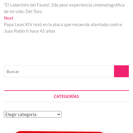
post:
“El Laberinto del Fauno”, 2da peor experiencia cinematográfica
de
de mi vida: Del Toro
entradas
Next
Next
post:
Papa Leon XIV rezó en la placa que recuerda atentado contra
Juan Pablo II hace 45 años
Buscar
CATEGORÍAS
Categorías