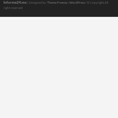
Informe24.mx
| Designed by:
Theme Freesia
|
WordPress
| © Copyright All
right reserved