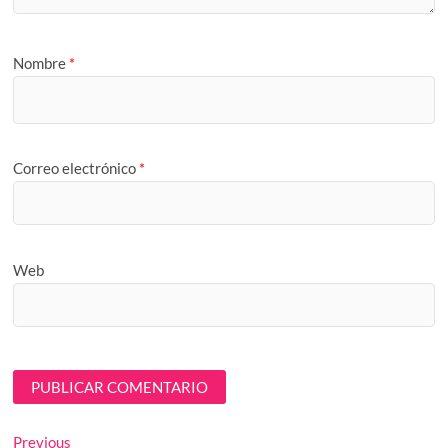
Nombre
*
Correo electrónico
*
Web
Navegación
Previous
Previous