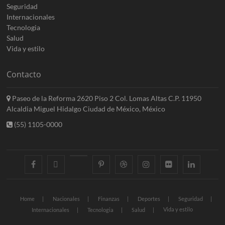
Seguridad
Internacionales
Tecnologia
Salud
Vida y estilo
Contacto
Paseo de la Reforma 2620 Piso 2 Col. Lomas Altas C.P. 11950
Alcaldia Miguel Hidalgo Ciudad de México, México
(55) 1105-0000
facebook
twitter
googleplus
pinterest
dribbble
instagram
flickr
linkedin
Home
Nacionales
Finanzas
Deportes
Seguridad
Vida y estilo
Internacionales
Tecnologia
Salud