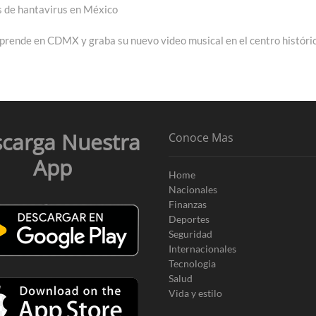
s de hantavirus en México
ext
ost:
prende en CDMX y graba su nuevo video musical en el centro históri
carga Nuestra
Conoce Mas
App
Home
Nacionales
Finanzas
Deportes
Seguridad
Internacionales
Tecnologia
Salud
Vida y estilo