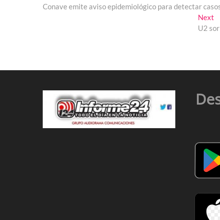
post:
Conave emite aviso epidemiológico para detectar caso
de
N
Next
entradas
p
U2 sor
Des