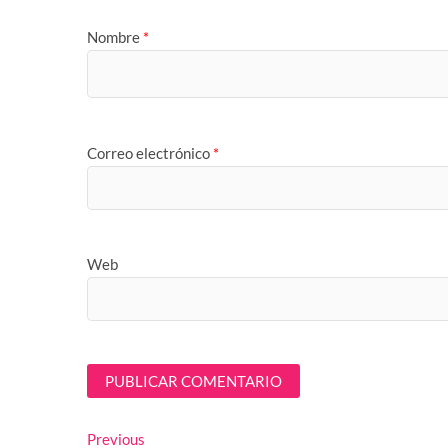
Nombre
*
Correo electrónico
*
Web
Navegación
Previous
Previous