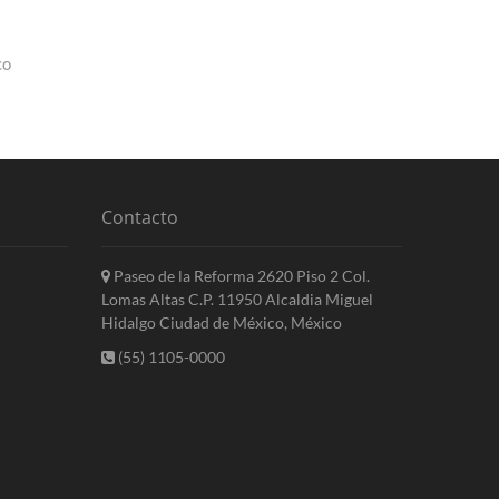
co
Contacto
Paseo de la Reforma 2620 Piso 2 Col.
Lomas Altas C.P. 11950 Alcaldia Miguel
Hidalgo Ciudad de México, México
(55) 1105-0000