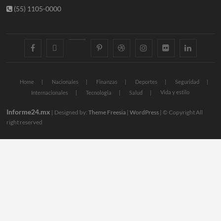
(55) 1105-0000
facebook
twitter
googleplus
pinterest
dribbble
instagram
flickr
linkedin
Home
Nacionales
Finanzas
Deportes
Seguridad
Vida y estilo
Internacionales
Tecnologia
Salud
Informe24.mx
| Designed by:
Theme Freesia
|
WordPress
| © Copyright All
right reserved