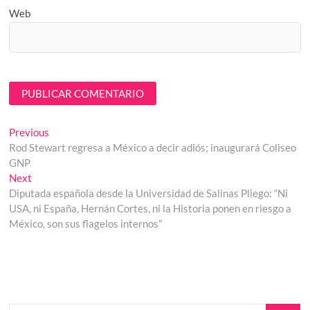
Web
Navegación
Previous
Previous
post:
Rod Stewart regresa a México a decir adiós; inaugurará Coliseo
de
GNP
entradas
Next
Next
post:
Diputada española desde la Universidad de Salinas Pliego: “Ni
USA, ni España, Hernán Cortes, ni la Historia ponen en riesgo a
México, son sus flagelos internos”