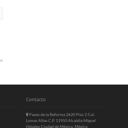
es
Contacto
Paseo de la Reforma 2620 Piso 2 Col.
Lomas Altas C.P. 11950 Alcaldia Miguel
Hidalgo Ciudad de México, México