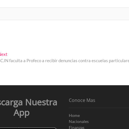
Next
Next
post:
CJN faculta a Profeco a recibir denuncias contra escuelas particular
carga Nuestra
Conoce Mas
App
Home
Nacionales
Finanzas