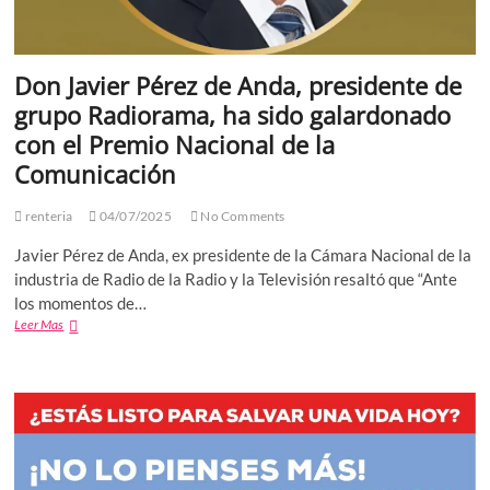
Don Javier Pérez de Anda, presidente de
grupo Radiorama, ha sido galardonado
con el Premio Nacional de la
Comunicación
renteria
04/07/2025
No Comments
Javier Pérez de Anda, ex presidente de la Cámara Nacional de la
industria de Radio de la Radio y la Televisión resaltó que “Ante
los momentos de…
Don
Leer Mas
Javier
Pérez
de
Anda,
presidente
de
grupo
Radiorama,