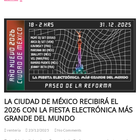
dolosos
disminuyeron
42%
de
Septiembre
de
2024
a
Enero
de
2026:
Presidenta
Claudia
Sheinbaum
LA CIUDAD DE MÉXICO RECIBIRÁ EL
2026 CON LA FIESTA ELECTRÓNICA MÁS
GRANDE DEL MUNDO
renteria
23/12/2025
No Comments