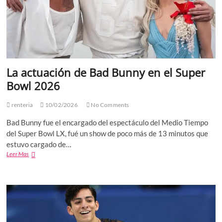
La actuación de Bad Bunny en el Super
Bowl 2026
renteria
10/02/2026
No Comments
Bad Bunny fue el encargado del espectáculo del Medio Tiempo
del Super Bowl LX, fué un show de poco más de 13 minutos que
estuvo cargado de…
La
Leer Mas
actuación
de
Bad
Bunny
en
el
Super