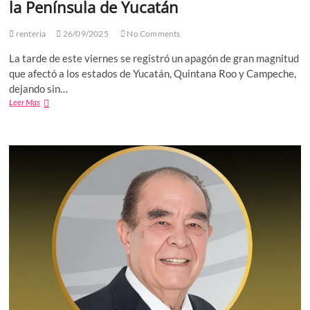
la Península de Yucatán
renteria
26/09/2025
No Comments
La tarde de este viernes se registró un apagón de gran magnitud
que afectó a los estados de Yucatán, Quintana Roo y Campeche,
dejando sin…
Falla
Leer Mas
eléctrica
deja
sin
luz
a
millones
en
la
Península
de
Yucatán