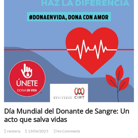
ha
sido
galardonado
con
el
Premio
Nacional
de
la
Comunicación
Día Mundial del Donante de Sangre: Un
acto que salva vidas
renteria
13/06/2025
No Comments