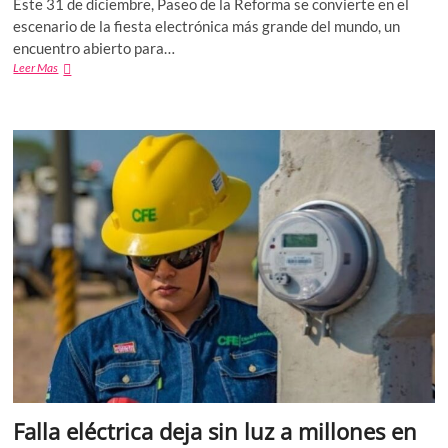
Este 31 de diciembre, Paseo de la Reforma se convierte en el
escenario de la fiesta electrónica más grande del mundo, un
encuentro abierto para…
LA
Leer Mas
CIUDAD
DE
MÉXICO
RECIBIRÁ
EL
2026
CON
LA
FIESTA
ELECTRÓNICA
MÁS
GRANDE
DEL
MUNDO
Falla eléctrica deja sin luz a millones en