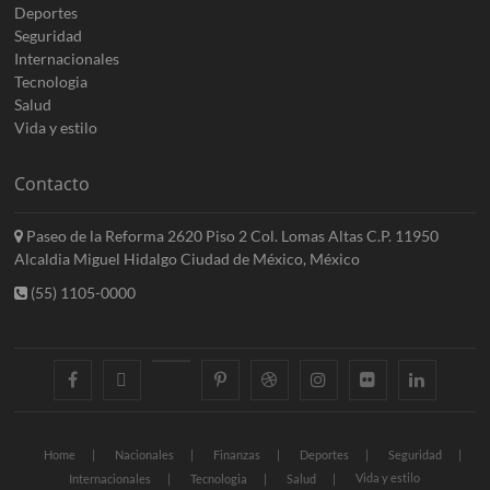
Deportes
Seguridad
Internacionales
Tecnologia
Salud
Vida y estilo
Contacto
Paseo de la Reforma 2620 Piso 2 Col. Lomas Altas C.P. 11950
Alcaldia Miguel Hidalgo Ciudad de México, México
(55) 1105-0000
facebook
twitter
googleplus
pinterest
dribbble
instagram
flickr
linkedin
Home
Nacionales
Finanzas
Deportes
Seguridad
Vida y estilo
Internacionales
Tecnologia
Salud