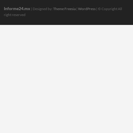
Informe24.mx
| Designed by:
Theme Freesia
|
WordPress
| © Copyright All
right reserved