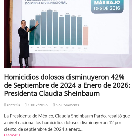
Juegos
de
Invierno
2026
Homicidios dolosos disminuyeron 42%
de Septiembre de 2024 a Enero de 2026:
Presidenta Claudia Sheinbaum
renteria
10/02/2026
No Comments
La Presidenta de México, Claudia Sheinbaum Pardo, resaltó que
a nivel nacional los homicidios dolosos disminuyeron 42 por
ciento, de septiembre de 2024 a enero…
Homicidios
Leer Mas