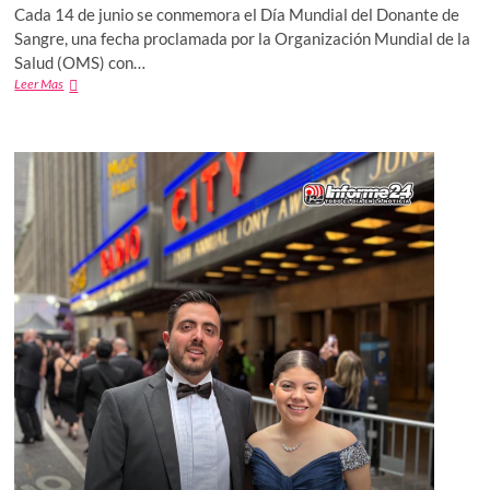
Cada 14 de junio se conmemora el Día Mundial del Donante de
Sangre, una fecha proclamada por la Organización Mundial de la
Salud (OMS) con…
Día
Leer Mas
Mundial
del
Donante
de
Sangre:
Un
acto
que
salva
vidas