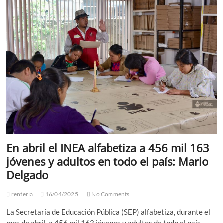
todo
tipo
de
trámites
de
transporte
a
nivel
federal
En abril el INEA alfabetiza a 456 mil 163
jóvenes y adultos en todo el país: Mario
Delgado
renteria
16/04/2025
No Comments
La Secretaría de Educación Pública (SEP) alfabetiza, durante el
mes de abril, a 456 mil 163 jóvenes y adultos de todo el país