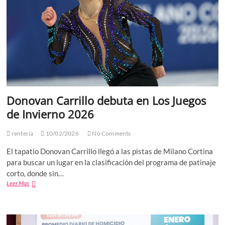
Bowl
2026
Donovan Carrillo debuta en Los Juegos
de Invierno 2026
renteria
10/02/2026
No Comments
El tapatio Donovan Carrillo llegó a las pistas de Milano Cortina
para buscar un lugar en la clasificación del programa de patinaje
corto, donde sin…
Donovan
Leer Mas
Carrillo
debuta
en
Los