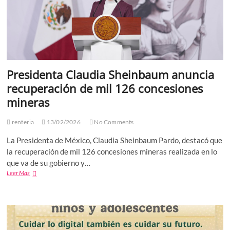
cine
nacional
Presidenta Claudia Sheinbaum anuncia
recuperación de mil 126 concesiones
mineras
renteria
13/02/2026
No Comments
La Presidenta de México, Claudia Sheinbaum Pardo, destacó que
la recuperación de mil 126 concesiones mineras realizada en lo
que va de su gobierno y…
Presidenta
Leer Mas
Claudia
Sheinbaum
anuncia
recuperación
de
mil