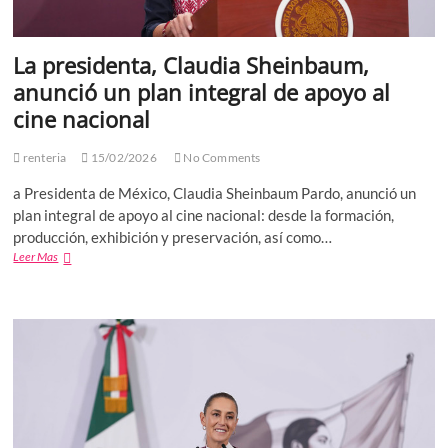
que
vive
el
La presidenta, Claudia Sheinbaum,
país
anunció un plan integral de apoyo al
cine nacional
renteria
15/02/2026
No Comments
a Presidenta de México, Claudia Sheinbaum Pardo, anunció un
plan integral de apoyo al cine nacional: desde la formación,
producción, exhibición y preservación, así como…
La
Leer Mas
presidenta,
Claudia
Sheinbaum,
anunció
un
plan
integral
de
apoyo
al