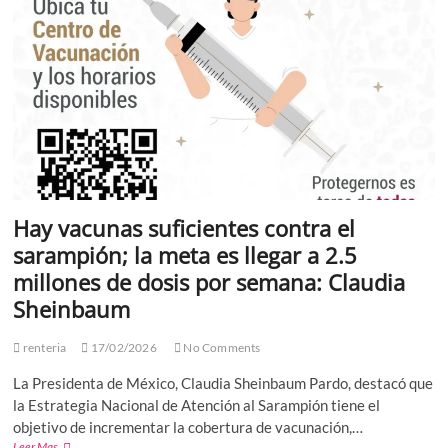
un
programa
especial
por
su
20
aniversario
Hay vacunas suficientes contra el
sarampión; la meta es llegar a 2.5
millones de dosis por semana: Claudia
Sheinbaum
renteria
17/02/2026
No Comments
La Presidenta de México, Claudia Sheinbaum Pardo, destacó que
la Estrategia Nacional de Atención al Sarampión tiene el
objetivo de incrementar la cobertura de vacunación,…
Hay
Leer Mas