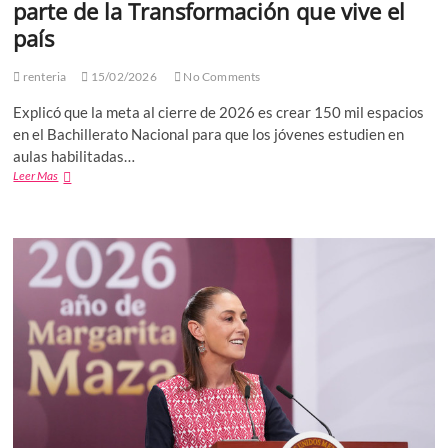
parte de la Transformación que vive el
país
renteria
15/02/2026
No Comments
Explicó que la meta al cierre de 2026 es crear 150 mil espacios
en el Bachillerato Nacional para que los jóvenes estudien en
aulas habilitadas…
La
Leer Mas
Presidenta
Claudia
Sheinbaum,
aclaró
que
la
Nueva
Escuela
Mexicana
(NEM)
es
parte
de
la
Transformación