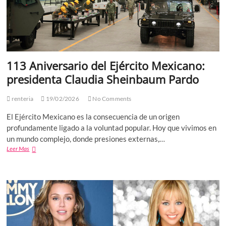
113 Aniversario del Ejército Mexicano:
presidenta Claudia Sheinbaum Pardo
renteria
19/02/2026
No Comments
El Ejército Mexicano es la consecuencia de un origen
profundamente ligado a la voluntad popular. Hoy que vivimos en
un mundo complejo, donde presiones externas,…
113
Leer Mas
Aniversario
del
Ejército
Mexicano:
presidenta
Claudia
Sheinbaum
Pardo