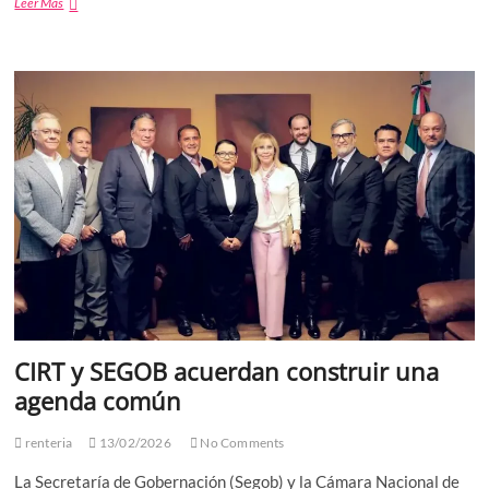
Día
Leer Mas
mundial
de
la
Radio
CIRT y SEGOB acuerdan construir una
agenda común
renteria
13/02/2026
No Comments
La Secretaría de Gobernación (Segob) y la Cámara Nacional de