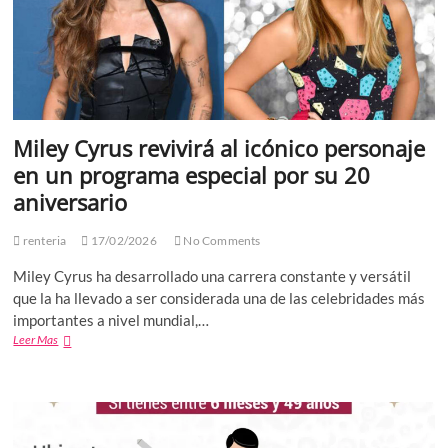
Miley Cyrus revivirá al icónico personaje
en un programa especial por su 20
aniversario
renteria
17/02/2026
No Comments
Miley Cyrus ha desarrollado una carrera constante y versátil
que la ha llevado a ser considerada una de las celebridades más
importantes a nivel mundial,…
Miley
Leer Mas
Cyrus
revivirá
al
icónico
personaje
en