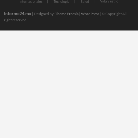
Vida y estilo
Internacionales
Tecnologia
Salud
Informe24.mx
| Designed by:
Theme Freesia
|
WordPress
| © Copyright All
right reserved