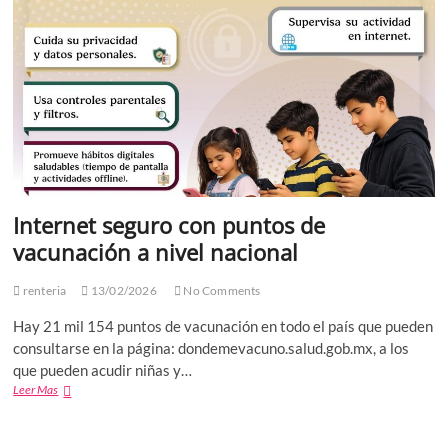
126
concesiones
mineras
Internet seguro con puntos de
vacunación a nivel nacional
renteria
13/02/2026
No Comments
Hay 21 mil 154 puntos de vacunación en todo el país que pueden
consultarse en la página: dondemevacuno.salud.gob.mx, a los
que pueden acudir niñas y…
Internet
Leer Mas
seguro
con
puntos