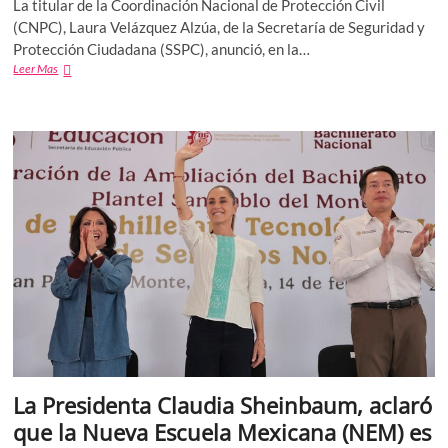
La titular de la Coordinación Nacional de Protección Civil
(CNPC), Laura Velázquez Alzúa, de la Secretaría de Seguridad y
Protección Ciudadana (SSPC), anunció, en la…
Simulacro
Leer Mas
regional
en
CDMX
y
EDOMEX:
se
realizará
el
miércoles
18
de
Febrero
a
las
11:00
hrs
La Presidenta Claudia Sheinbaum, aclaró
que la Nueva Escuela Mexicana (NEM) es