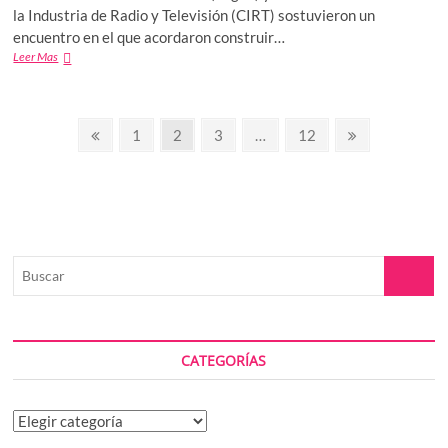
la Industria de Radio y Televisión (CIRT) sostuvieron un
encuentro en el que acordaron construir…
CIRT
Leer Mas
y
SEGOB
acuerdan
Paginación
construir
Previous
Page
Page
Page
Page
Next
1
2
3
…
12
una
page
page
de
agenda
común
entradas
Buscar
CATEGORÍAS
Categorías