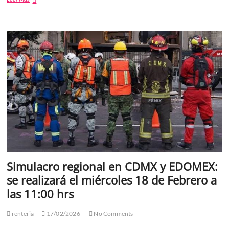
vacunas
suficientes
contra
el
sarampión;
la
meta
es
llegar
a
2.5
millones
de
dosis
por
semana:
Claudia
Simulacro regional en CDMX y EDOMEX:
Sheinbaum
se realizará el miércoles 18 de Febrero a
las 11:00 hrs
renteria
17/02/2026
No Comments