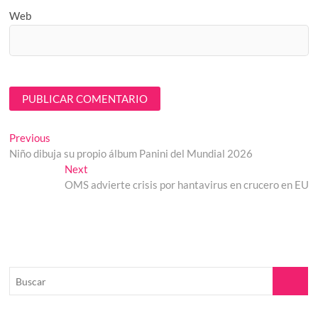
Web
Navegación
Previous
Previous
post:
Niño dibuja su propio álbum Panini del Mundial 2026
de
Next
Next
entradas
post:
OMS advierte crisis por hantavirus en crucero en EU
Buscar