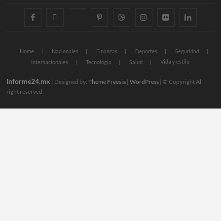
facebook
twitter
googleplus
pinterest
dribbble
instagram
flickr
linkedin
Home
Nacionales
Finanzas
Deportes
Seguridad
Vida y estilo
Internacionales
Tecnologia
Salud
Informe24.mx
| Designed by:
Theme Freesia
|
WordPress
| © Copyright All
right reserved