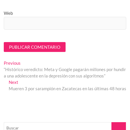
Web
Navegación
Previous
Previous
post:
“Histórico veredicto: Meta y Google pagarán millones por hundir
de
a una adolescente en la depresión con sus algoritmos”
entradas
Next
Next
post:
Mueren 3 por sarampión en Zacatecas en las últimas 48 horas
Buscar