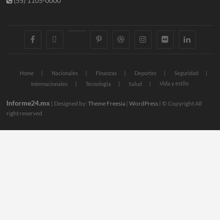
(55) 1105-0000
facebook
twitter
googleplus
pinterest
dribbble
instagram
flickr
linkedin
Home
Nacionales
Finanzas
Deportes
Seguridad
Vida y estilo
Internacionales
Tecnologia
Salud
Informe24.mx
| Designed by:
Theme Freesia
|
WordPress
| © Copyright All
right reserved